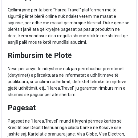
Qëllimi jonë për ta bërë "Harea.Travel" platformën më të
sigurtë për të blerë online nuk ndalet vetëm me masat e
sigurisë, por edhe me masat që mbrojnë blerësit. Duke qenë se
blerësit janë ata që kryejnë pagesat pa pasur produktin në
dorë, kemi vendosur disa rregulla shumë strikte me shitësit që
asnjë palë mos të ketë mundësi abuzimi.
Rimbursim të Plotë
Nëse për arsye të ndryshme nuk jan përmbushur premtimet
(detyrimet) e përcaktuara në informatat e udhëtimeve të
publikuara, si: anulimi i udhëtimit, defektet teknike te mjeteve
gjatë udhëtimit, etj., "Harea.Travel" ju garanton rimbursimin e
shumës së paguar për atë shërbim.
Pagesat
Pagesat në "Harea.Travel" mund ti kryeni përmes kartës së
Kreditit ose Debitit lëshuar nga cilado bankë në Kosovë ose
jashtë saj. Kartelat e pranuara janë: Visa Globe, Visa Electron,