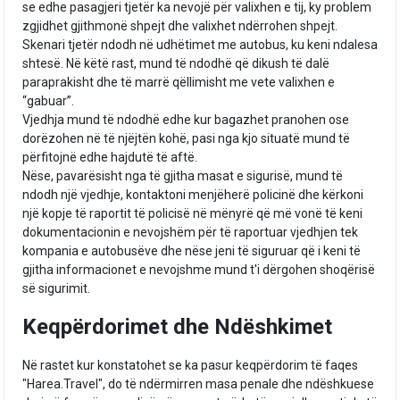
se edhe pasagjeri tjetër ka nevojë për valixhen e tij, ky problem
zgjidhet gjithmonë shpejt dhe valixhet ndërrohen shpejt.
Skenari tjetër ndodh në udhëtimet me autobus, ku keni ndalesa
shtesë. Në këtë rast, mund të ndodhë që dikush të dalë
paraprakisht dhe të marrë qëllimisht me vete valixhen e
“gabuar”.
Vjedhja mund të ndodhë edhe kur bagazhet pranohen ose
dorëzohen në të njëjtën kohë, pasi nga kjo situatë mund të
përfitojnë edhe hajdutë të aftë.
Nëse, pavarësisht nga të gjitha masat e sigurisë, mund të
ndodh një vjedhje, kontaktoni menjëherë policinë dhe kërkoni
një kopje të raportit të policisë në mënyrë që më vonë të keni
dokumentacionin e nevojshëm për të raportuar vjedhjen tek
kompania e autobusëve dhe nëse jeni të siguruar që i keni të
gjitha informacionet e nevojshme mund t'i dërgohen shoqërisë
së sigurimit.
Keqpërdorimet dhe Ndëshkimet
Në rastet kur konstatohet se ka pasur keqpërdorim të faqes
"Harea.Travel", do të ndërmirren masa penale dhe ndëshkuese