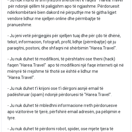
për ndonjë qëllim të paligjshm apo të ngjashme. Përdoruesit
ndërkombëtarë bien dakord në përputhje me të gjitha ligjet
vendore lidhur me sjelljen online dhe përmbajtje të
pranueshme.
- Ju jeni vetë përgjegjës për sjelljen tuaj dhe për çdo të dhënë,
tekst, informacion, fotografi, profil, lidhje (përmbajtje) që ju
paraqitni, postoni, dhe shfaqni në shërbimin "Harea.Travel".
- Ju nuk duhet të modifikoni, të përshtatni ose theni (hack)
faqen "Harea.Travel" apo të modifikoni një faqe interneti që në
mënyrë të rrejshme të thotë se është e lidhur me
"Harea.Travel".
- Ju nuk duhet t'i krijoni ose t'i dërgoni asnjë email të
padëshiruar (spam) ndonjë përdoruesi të "Harea.Travel".
- Ju nuk duhet të mbledhni informacione rreth përdoruesve
apo vizitorëve të tjerë, përfshirë email adresën, pa pëlqimin e
tyre.
- Ju nuk duhet të përdorni robot, spider, ose mjete tjera të