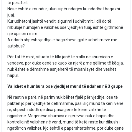
të përafërt.
Nëse është e mundur, uluni sipër ndarjes ku ndodhet bagazhi
juaj.
Kur udhëtoni jashtë vendit, sigurimi i udhëtimit, i cili do të
mbulojë humbjen e valixhes ose vjedhjen tuaj, është gjithmonë
një opsion i mirë.
A ndodh shpesh vjedhja e bagazheve gjatë udhëtimeve me
autobus?
Për fat të mirë, situata të tilla janë të rralla në shumicën e
vendeve, por duke qenë se kudo ka njerëz me qëllime të këqija,
nuk është e dëmshme asnjëherë të mbani sytë dhe veshët
hapur.
Valixhet e humbura ose vjedhjet mund të ndahen në 3 grupe
Në rastin e parë, në parim nuk bëhet fjalë për vjedhje, ose të
paktën jo për vjedhje të qëllimshme, pasi siç mund ta keni vënë
re, shpesh ndodh që disa pasagjerë të kenë valixhe të
ngjashme. Meqenëse shumica e njerëzve nuk e hapin dhe
kontrollojnë valixhen në vend, mund të ketë raste kur dikush i
ngatërron valixhet. Kjo është e papërshtatshme, por duke qenë