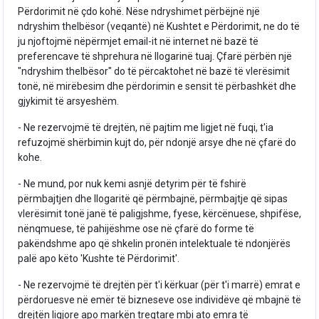
Përdorimit në çdo kohë. Nëse ndryshimet përbëjnë një
ndryshim thelbësor (veqantë) në Kushtet e Përdorimit, ne do të
ju njoftojmë nëpërmjet email-it në internet në bazë të
preferencave të shprehura në llogarinë tuaj. Çfarë përbën një
"ndryshim thelbësor" do të përcaktohet në bazë të vlerësimit
tonë, në mirëbesim dhe përdorimin e sensit të përbashkët dhe
gjykimit të arsyeshëm.
- Ne rezervojmë të drejtën, në pajtim me ligjet në fuqi, t'ia
refuzojmë shërbimin kujt do, për ndonjë arsye dhe në çfarë do
kohe.
- Ne mund, por nuk kemi asnjë detyrim për të fshirë
përmbajtjen dhe llogaritë që përmbajnë, përmbajtje që sipas
vlerësimit tonë janë të paligjshme, fyese, kërcënuese, shpifëse,
nënqmuese, të pahijëshme ose në çfarë do forme të
pakëndshme apo që shkelin pronën intelektuale të ndonjërës
palë apo këto 'Kushte të Përdorimit'.
- Ne rezervojmë të drejtën për t'i kërkuar (për t'i marrë) emrat e
përdoruesve në emër të bizneseve ose individëve që mbajnë të
drejtën ligjore apo markën tregtare mbi ato emra të