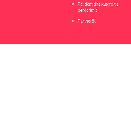
Politikat dhe kushtet e
përdorimit
Partnerët
Kontaktoni me ne
Brigada 123, Nr. 91
Suharekë,
info@harea.travel
+38329271100
+38349817161
Facebook
Instagram