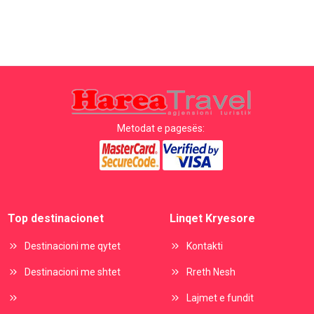
Metodat e pagesës:
Top destinacionet
Linqet Kryesore
Destinacioni me qytet
Kontakti
Destinacioni me shtet
Rreth Nesh
Lajmet e fundit