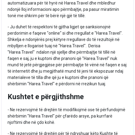
automatizuara për të hyrë në Harea.Travel dhe mbledhur
ndonjë lloj informacioni apo përmbajtje, pa pasur miratimin
tonë me shkrim për të bërë një gjë të tillë.
- Ju duhet të respektoni të gjitha ligjet qe sanksionojnë
perdorimin e faqeve "online" si dhe rregullat e "Harea.Travel".
Shkelja e ndonjërës prej këtyre rregullave do të rezultojë në
mbylljen e llogarisë tuaj në "Harea.Travel". Derisa
"Harea.Travel" ndalon një sjellje dhe përmbajtje të tillë në
faqen e saj, ju e kuptoni dhe pranoni që "Harea.Travel" nuk
mund të jetë përgjegjëse për përmbajtje të vënë në faqen e saj
të internetit dhe ju megjithatë mund të jeni të ekspozuar ndaj
materialeve të tilla dhe që ju e kuptoni dhe pranoni që
shërbimin "Harea.Travel" e përdorni në rrezikun tuaj.
Kushtet e përgjithshme
- Ne rezervojmë të drejtën të modifikojmë ose të përfundojmë
shërbimin "Harea.Travel" për çfarëdo arsye, pa kurrfarë
njoftimi dhe në çdo kohë.
- Ne rezervojmë të drejtën për të ndryshuar këto Kushte të