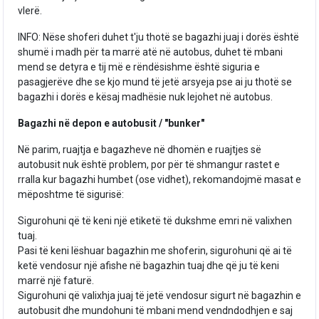
vlerë.
INFO: Nëse shoferi duhet t'ju thotë se bagazhi juaj i dorës është
shumë i madh për ta marrë atë në autobus, duhet të mbani
mend se detyra e tij më e rëndësishme është siguria e
pasagjerëve dhe se kjo mund të jetë arsyeja pse ai ju thotë se
bagazhi i dorës e kësaj madhësie nuk lejohet në autobus.
Bagazhi në depon e autobusit / "bunker"
Në parim, ruajtja e bagazheve në dhomën e ruajtjes së
autobusit nuk është problem, por për të shmangur rastet e
rralla kur bagazhi humbet (ose vidhet), rekomandojmë masat e
mëposhtme të sigurisë:
Sigurohuni që të keni një etiketë të dukshme emri në valixhen
tuaj.
Pasi të keni lëshuar bagazhin me shoferin, sigurohuni që ai të
ketë vendosur një afishe në bagazhin tuaj dhe që ju të keni
marrë një faturë.
Sigurohuni që valixhja juaj të jetë vendosur sigurt në bagazhin e
autobusit dhe mundohuni të mbani mend vendndodhjen e saj