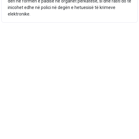
deri në formën e padisë në organet përkatëse, si dhe rasti do të
inicohet edhe në polici në degën e hetuesisë të krimeve
elektronike.