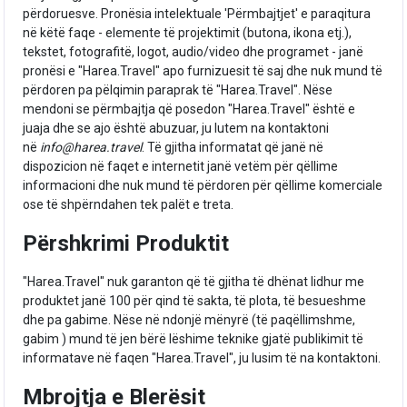
përdoruesve. Pronësia intelektuale 'Përmbajtjet' e paraqitura
në këtë faqe - elemente të projektimit (butona, ikona etj.),
tekstet, fotografitë, logot, audio/video dhe programet - janë
pronësi e "Harea.Travel" apo furnizuesit të saj dhe nuk mund të
përdoren pa pëlqimin paraprak të "Harea.Travel". Nëse
mendoni se përmbajtja që posedon "Harea.Travel" është e
juaja dhe se ajo është abuzuar, ju lutem na kontaktoni
në
info@harea.travel
. Të gjitha informatat që janë në
dispozicion në faqet e internetit janë vetëm për qëllime
informacioni dhe nuk mund të përdoren për qëllime komerciale
ose të shpërndahen tek palët e treta.
Përshkrimi Produktit
"Harea.Travel" nuk garanton që të gjitha të dhënat lidhur me
produktet janë 100 për qind të sakta, të plota, të besueshme
dhe pa gabime. Nëse në ndonjë mënyrë (të paqëllimshme,
gabim ) mund të jen bërë lëshime teknike gjatë publikimit të
informatave në faqen "Harea.Travel", ju lusim të na kontaktoni.
Mbrojtja e Blerësit