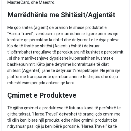
MasterCard, dhe Maestro.
Marrëdhënia me Shitësit/Agjentët
Me çdo shitës (agjent) që pranon të shesë produktet e
"Harea.Travel", vendosim një marrëdhënie ligjore përmes një
kontrate që përcakton kushtet dhe detyrimet e të dyja palëve.
Kjo do të thotë se shitësi (Agjenti ) është i detyruar
t'i përmbahet rregullave të përcaktuara në kushtet e përdorimit
, si dhe marrëveshjeve dypalëshe ku parashihen kushtet e
bashkëpunimit. Këto janë detyrime kontraktuale të cilat
shitësit (Agjentët) janë të detyruar t'i respektojnë. Ne jemi një
platformë transparente që mban anën e të drejtës dhe do ju
mbështesim për çdo ankesë që keni.
Çmimet e Produkteve
Të gjitha çmimet e produkteve të listuara, kanë të përfshirë të
gjitha taksat. "Harea.Travel" detyrohet të pranoj çdo çmim me
të cilin keni blerë një produkt, edhe nëse çmimi i produktit ka
ndryshuar pasi që ju keni bërë porosinë. "Harea.Travel" ka të