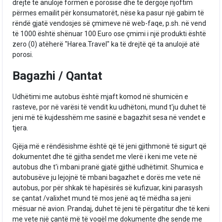
drejtë të anulojë formën e porosisë dhe të dërgojë njoftim
përmes emailit për konsumatorët, nëse ka pasur një gabim të
rëndë gjatë vendosjes së çmimeve në web-faqe, p.sh. në vend
të 1000 është shënuar 100 Euro ose çmimi i një produkti është
zero (0) atëherë "Harea.Travel" ka të drejtë që ta anulojë atë
porosi.
Bagazhi / Qantat
Udhëtimi me autobus është mjaft komod në shumicën e
rasteve, por në varësi të vendit ku udhëtoni, mund t'ju duhet të
jeni më të kujdesshëm me sasinë e bagazhit sesa në vendet e
tjera.
Gjëja më e rëndësishme është që të jeni gjithmonë të sigurt që
dokumentet dhe të gjitha sendet me vlerë i keni me vete në
autobus dhe t'i mbani pranë gjatë gjithë udhëtimit. Shumica e
autobusëve ju lejojnë të mbani bagazhet e dorës me vete në
autobus, por për shkak të hapësirës së kufizuar, kini parasysh
se çantat /valixhet mund të mos jenë aq të mëdha sa jeni
mësuar në avion. Prandaj, duhet të jeni të përgatitur dhe të keni
me vete një çantë më të vogël me dokumente dhe sende me