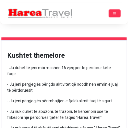
Kushtet themelore
-
J
u duhet të jeni mbi moshën 16 vjeç për të përdorur këtë
faqe.
- Ju jeni përgjegjës për çdo aktivitet që ndodh nën emrin e juaj
të përdoruesit.
- Ju jeni përgjegjës për mbajtjen e fjalëkalimit tuaj të sigurt.
- Ju nuk duhet të abuzoni, të trazoni, të kërcënoni ose të
frikësoni një përdorues tjetër të faqes "Harea.Travel".
- Ju nuk mund të shfrytëzoni shërbimet e faqes " Harea.Travel"