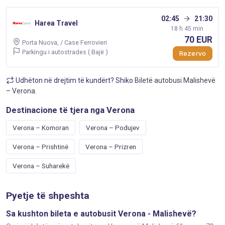
02:45
21:30
Harea Travel
18 h 45 min
70 EUR
Porta Nuova, / Case Ferrovieri
Parkingu i autostrades ( Bajë )
Rezervo
Udhëton në drejtim të kundërt? Shiko
Biletë autobusi Malishevë
– Verona
.
Destinacione të tjera nga Verona
Verona – Komoran
Verona – Podujev
Verona – Prishtinë
Verona – Prizren
Verona – Suharekë
Pyetje të shpeshta
Sa kushton bileta e autobusit Verona - Malishevë?