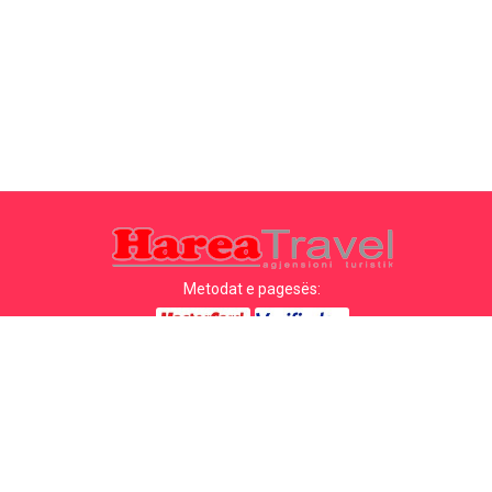
Metodat e pagesës:
Top destinacionet
Linqet Kryesore
Destinacioni me qytet
Kontakti