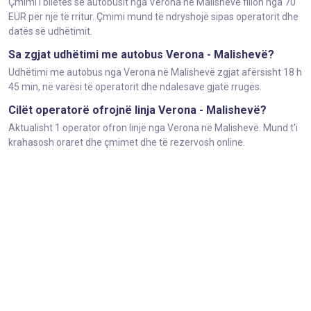
Çmimi i biletës së autobusit nga Verona në Malishevë fillon nga 70
EUR për një të rritur. Çmimi mund të ndryshojë sipas operatorit dhe
datës së udhëtimit.
Sa zgjat udhëtimi me autobus Verona - Malishevë?
Udhëtimi me autobus nga Verona në Malishevë zgjat afërsisht 18 h
45 min, në varësi të operatorit dhe ndalesave gjatë rrugës.
Cilët operatorë ofrojnë linja Verona - Malishevë?
Aktualisht 1 operator ofron linjë nga Verona në Malishevë. Mund t'i
krahasosh oraret dhe çmimet dhe të rezervosh online.