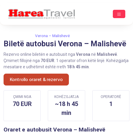
Ballina
Verona
Verona – Malishevë
Biletë autobusi Verona – Malishevë
Rezervo online biletën e autobusit nga
Verona
në
Malishevë
.
Çmimet fillojnë nga
70 EUR
. 1 operator ofron këtë linjë. Kohëzgjatja
mesatare e udhëtimit është rreth
18 h 45 min
.
Kontrollo oraret & rezervo
ÇMIMI NGA
KOHËZGJATJA
OPERATORË
70 EUR
~18 h 45
1
min
Oraret e autobusit Verona – Malishevë