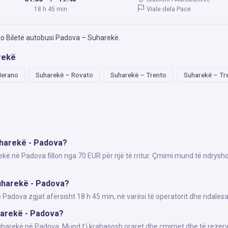
Viale dela Pace
18 h 45 min
ko
Biletë autobusi Padova – Suharekë
.
rekë
Merano
Suharekë – Rovato
Suharekë – Trento
Suharekë – Tr
uharekë - Padova?
ekë në Padova fillon nga 70 EUR për një të rritur. Çmimi mund të ndrysho
uharekë - Padova?
adova zgjat afërsisht 18 h 45 min, në varësi të operatorit dhe ndalesa
uharekë - Padova?
Suharekë në Padova. Mund t'i krahasosh oraret dhe çmimet dhe të rezerv