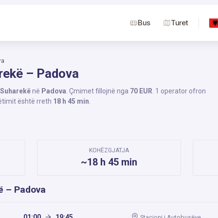
Bus
Turet
va
arekë – Padova
Suharekë
në
Padova
. Çmimet fillojnë nga
70 EUR
. 1 operator ofron
ëtimit është rreth
18 h 45 min
.
KOHËZGJATJA
~18 h 45 min
kë – Padova
01:00
19:45
Stacioni i Autobusëve