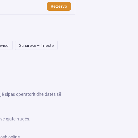
Rezervo
eviso
Suharekë – Trieste
jë sipas operatorit dhe datës së
ve gjatë rrugës.
osh online.