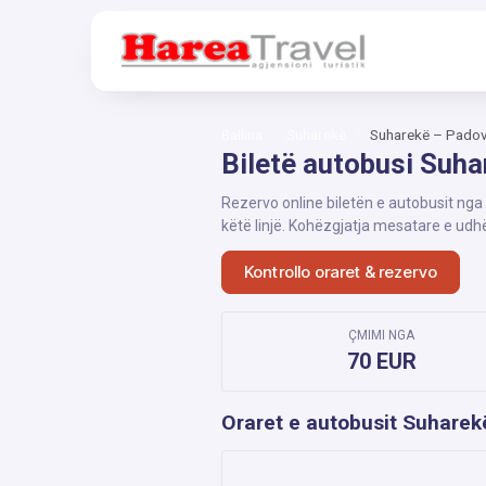
Ballina
Suharekë
Suharekë – Pado
Biletë autobusi Suh
Rezervo online biletën e autobusit nga
këtë linjë. Kohëzgjatja mesatare e udh
Kontrollo oraret & rezervo
ÇMIMI NGA
70 EUR
Oraret e autobusit Suhare