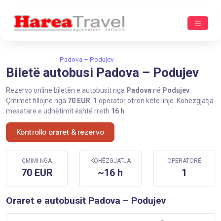
Ballina
Padova
Padova – Podujev
Biletë autobusi Padova – Podujev
Rezervo online biletën e autobusit nga
Padova
në
Podujev
.
Çmimet fillojnë nga
70 EUR
. 1 operator ofron këtë linjë. Kohëzgjatja
mesatare e udhëtimit është rreth
16 h
.
Kontrollo oraret & rezervo
ÇMIMI NGA
KOHËZGJATJA
OPERATORË
70 EUR
~16 h
1
Oraret e autobusit Padova – Podujev