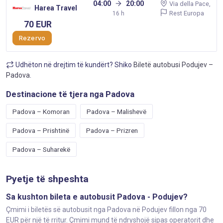
04:00
20:00
Via della Pace,
Harea Travel
Rest Europa
16 h
70 EUR
Rezervo
Udhëton në drejtim të kundërt? Shiko
Biletë autobusi Podujev –
Padova
.
Destinacione të tjera nga Padova
Padova – Komoran
Padova – Malishevë
Padova – Prishtinë
Padova – Prizren
Padova – Suharekë
Pyetje të shpeshta
Sa kushton bileta e autobusit Padova - Podujev?
Çmimi i biletës së autobusit nga Padova në Podujev fillon nga 70
EUR për një të rritur. Çmimi mund të ndryshojë sipas operatorit dhe