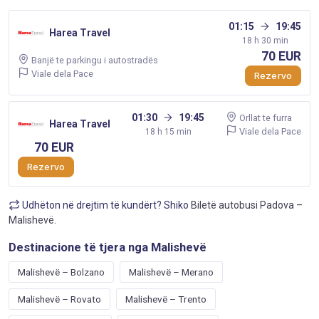
01:15
19:45
Harea Travel
18 h 30 min
70 EUR
Banjë te parkingu i autostradës
Viale dela Pace
Rezervo
01:30
19:45
Orllat te furra
Harea Travel
Viale dela Pace
18 h 15 min
70 EUR
Rezervo
Udhëton në drejtim të kundërt? Shiko
Biletë autobusi Padova –
Malishevë
.
Destinacione të tjera nga Malishevë
Malishevë – Bolzano
Malishevë – Merano
Malishevë – Rovato
Malishevë – Trento