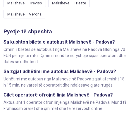
Malishevë – Treviso
Malishevë – Trieste
Malishevë – Verona
Pyetje të shpeshta
Sa kushton bileta e autobusit Malishevë - Padova?
Çmimi i biletës së autobusit nga Malishevë në Padova fillon nga 70
EUR për një të rritur. Çmimi mund të ndryshojë sipas operatorit dhe
datës së udhëtimit.
Sa zgjat udhëtimi me autobus Malishevë - Padova?
Udhëtimi me autobus nga Malishevë në Padova zgjat afërsisht 18
h 15 min, në varësi të operatorit dhe ndalesave gjatë rrugës.
Cilët operatorë ofrojnë linja Malishevë - Padova?
Aktualisht 1 operator ofron linjë nga Malishevë në Padova. Mund t'i
krahasosh oraret dhe çmimet dhe të rezervosh online.