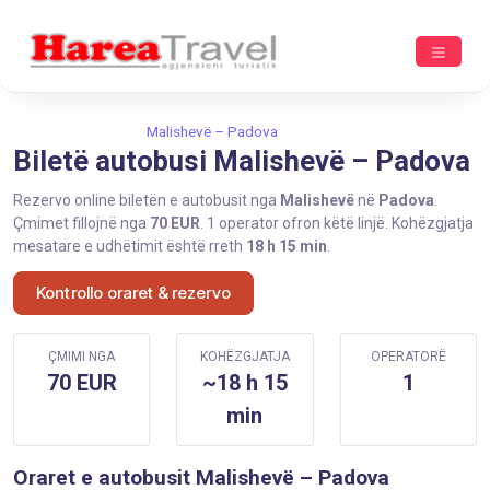
Ballina
Malishevë
Malishevë – Padova
Biletë autobusi Malishevë – Padova
Rezervo online biletën e autobusit nga
Malishevë
në
Padova
.
Çmimet fillojnë nga
70 EUR
. 1 operator ofron këtë linjë. Kohëzgjatja
mesatare e udhëtimit është rreth
18 h 15 min
.
Kontrollo oraret & rezervo
ÇMIMI NGA
KOHËZGJATJA
OPERATORË
70 EUR
~18 h 15
1
min
Oraret e autobusit Malishevë – Padova