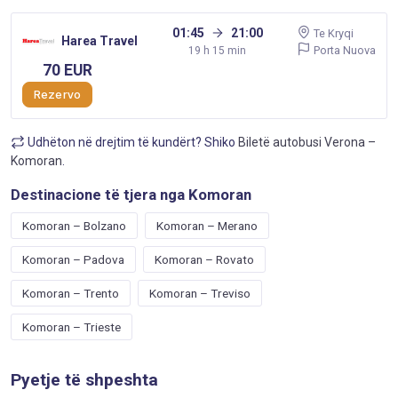
01:45
21:00
Te Kryqi
Harea Travel
Porta Nuova
19 h 15 min
70 EUR
Rezervo
Udhëton në drejtim të kundërt? Shiko
Biletë autobusi Verona –
Komoran
.
Destinacione të tjera nga Komoran
Komoran – Bolzano
Komoran – Merano
Komoran – Padova
Komoran – Rovato
Komoran – Trento
Komoran – Treviso
Komoran – Trieste
Pyetje të shpeshta