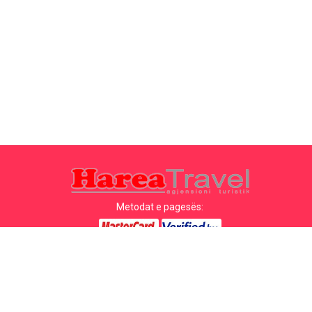
Metodat e pagesës:
Top destinacionet
Linqet Kryesore