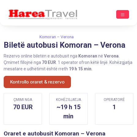
Ballina
Komoran
Komoran – Verona
Biletë autobusi Komoran – Verona
Rezervo online biletën e autobusit nga
Komoran
në
Verona
.
Çmimet fillojnë nga
70 EUR
. 1 operator ofron këtë linjë. Kohëzgjatja
mesatare e udhëtimit është rreth
19 h 15 min
.
Kontrollo oraret & rezervo
ÇMIMI NGA
KOHËZGJATJA
OPERATORË
70 EUR
~19 h 15
1
min
Oraret e autobusit Komoran – Verona