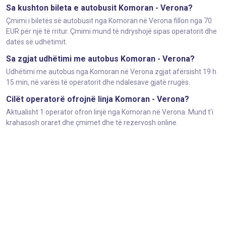
Sa kushton bileta e autobusit Komoran - Verona?
Çmimi i biletës së autobusit nga Komoran në Verona fillon nga 70
EUR për një të rritur. Çmimi mund të ndryshojë sipas operatorit dhe
datës së udhëtimit.
Sa zgjat udhëtimi me autobus Komoran - Verona?
Udhëtimi me autobus nga Komoran në Verona zgjat afërsisht 19 h
15 min, në varësi të operatorit dhe ndalesave gjatë rrugës.
Cilët operatorë ofrojnë linja Komoran - Verona?
Aktualisht 1 operator ofron linjë nga Komoran në Verona. Mund t'i
krahasosh oraret dhe çmimet dhe të rezervosh online.