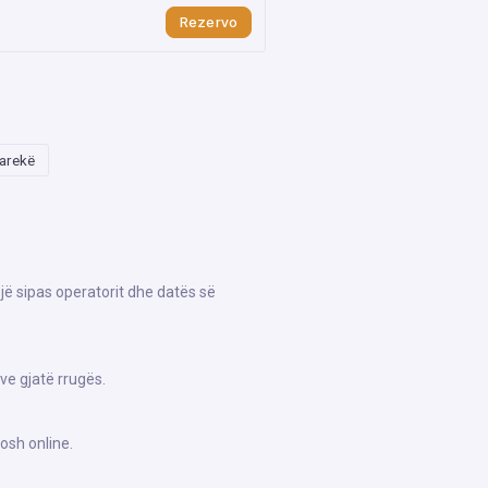
Rezervo
arekë
ojë sipas operatorit dhe datës së
ve gjatë rrugës.
osh online.