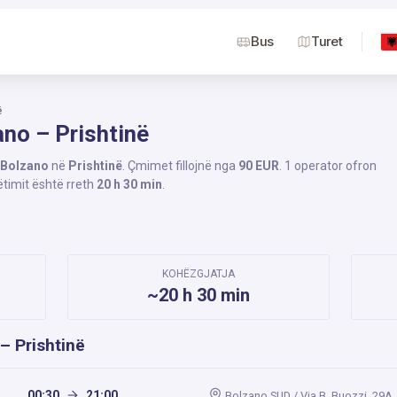
Bus
Turet
ë
ano – Prishtinë
Bolzano
në
Prishtinë
. Çmimet fillojnë nga
90 EUR
. 1 operator ofron
ëtimit është rreth
20 h 30 min
.
KOHËZGJATJA
~20 h 30 min
– Prishtinë
00:30
21:00
Bolzano SUD / Via B. Buozzi, 29A,