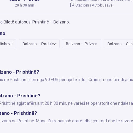
Stacioni i Autobusave
20 h 30 min
ko
Biletë autobusi Prishtinë – Bolzano
.
ano
lishevë
Bolzano – Podujev
Bolzano – Prizren
Bolzano – Suh
lzano - Prishtinë?
o në Prishtinë fillon nga 90 EUR për një të rritur. Çmimi mund të ndrysh
lzano - Prishtinë?
shtinë zgjat afërsisht 20 h 30 min, në varësi të operatorit dhe ndalesa
zano - Prishtinë?
Bolzano në Prishtinë. Mund t'i krahasosh oraret dhe çmimet dhe të rezerv