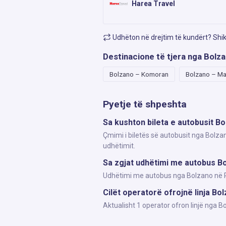
Harea Travel
Udhëton në drejtim të kundërt? Shi
Destinacione të tjera nga Bolz
Bolzano – Komoran
Bolzano – Ma
Pyetje të shpeshta
Sa kushton bileta e autobusit Bo
Çmimi i biletës së autobusit nga Bolzan
udhëtimit.
Sa zgjat udhëtimi me autobus Bo
Udhëtimi me autobus nga Bolzano në Pri
Cilët operatorë ofrojnë linja Bol
Aktualisht 1 operator ofron linjë nga 