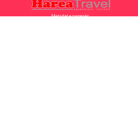
Metodat e pagesës:
Top destinacionet
Linqet Kryesore
Destinacioni me qytet
Kontakti
Destinacioni me shtet
Rreth Nesh
Lajmet e fundit
Politikat dhe kushtet e
përdorimit
Partnerët